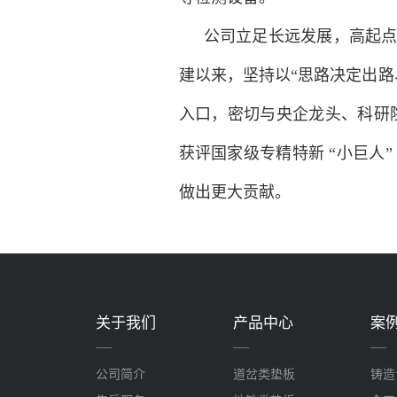
公司立足长远发展，高起
建以来，坚持以“思路决定出路
入口，密切与央企龙头、科研
获评国家级专精特新 “小巨人
做出更大贡献。
关于我们
产品中心
案
公司简介
道岔类垫板
铸造