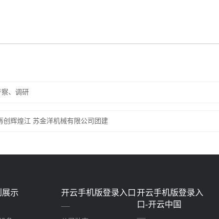
考察、调研
再创辉煌江 苏金洋机械有限公司团建
例展示
开云手机版登录入口
开云手机版登录入
口-开云中国