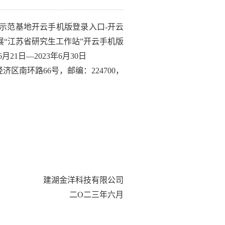
示范基地开云手机版登录入口-开云
展“江苏省研究生工作站”开云手机版
1日—2023年6月30日
南环路66号，邮编：224700，
建湖金洋科技有限公司
二O二三年六月