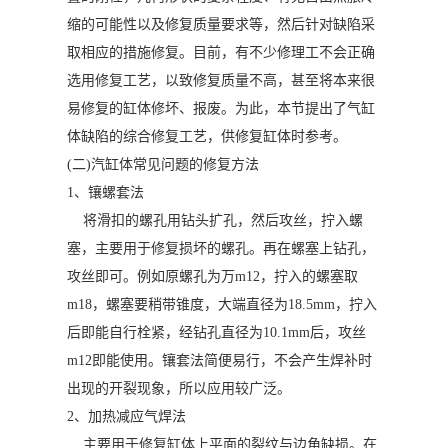
缩的可能性以及修复质量要求等，然后针对缺陷采
取相应的措施修复。目前，有不少修理工不会正确
选用修复工艺，以致修复质量不高，甚至将本来很
易修复的缸体修坏、报废。为此，本节提出了气缸
体缺陷的综合修复工艺，供修复缸体时参考。
(二)汽缸体常见问题的修复方法
1、镶螺套法
将滑扣的螺孔用钻头扩孔，然后攻丝，拧入螺
塞，主要用于修复损坏的螺孔。再在螺塞上钻孔，
攻丝即可。例如原螺孔为万m12，拧入的螺塞取
m18，螺塞要稍带锥度，大端直径为18.5mm，拧入
后即能自行栓紧，经钻孔直径为10.1mm后，攻丝
m12即能使用。镶套法简便易行，不会产生焊补时
出现的开裂现象，所以应用较广泛。
2、加热减应气焊法
主要用于修复缸体上平面的裂纹与边角缺损。在