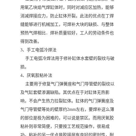
用氧乙块焰气焊缸体时，同时对减应区加热，能够
消减焊接应力，防止缸体开裂。此法的优点在丁焊
缝能够进行机械加工，可焊补大块的缺损、与整体
预热气焊相比．焊补质量较好，工人的劳动条件也
得到改善。
3、手工电弧冷焊法
手工电弧冷焊法用于修补缸体水套壁的裂纹与破
损。
4、厌氧胶粘补法
主要用于修复气门弹簧座和气门导管壁的裂纹以
及气缸套壁渗漏缺陷。其优点在于对缸体无热影
响，不会产生热力拉裂缸体。缸体的气门弹簧座及
气门导管壁等处的壁厚约2mm左右，要焊补这么薄
的部位是极为困难的，可以说是禁区。而用厌氧胶
粘补则非常简便，只要按工艺规范操作，很易成
功。粘补的另一优点是胶接层有良好的密封性，耐