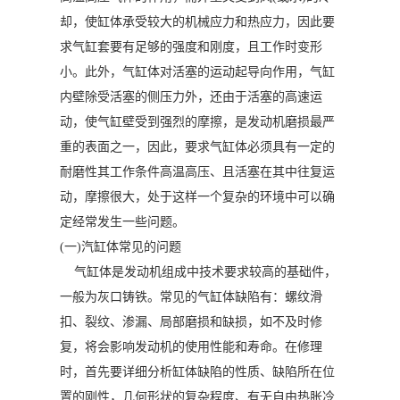
却，使缸体承受较大的机械应力和热应力，因此要
求气缸套要有足够的强度和刚度，且工作时变形
小。此外，气缸体对活塞的运动起导向作用，气缸
内壁除受活塞的侧压力外，还由于活塞的高速运
动，使气缸壁受到强烈的摩擦，是发动机磨损最严
重的表面之一，因此，要求气缸体必须具有一定的
耐磨性其工作条件高温高压、且活塞在其中往复运
动，摩擦很大，处于这样一个复杂的环境中可以确
定经常发生一些问题。
(一)汽缸体常见的问题
气缸体是发动机组成中技术要求较高的基础件，
一般为灰口铸铁。常见的气缸体缺陷有：螺纹滑
扣、裂纹、渗漏、局部磨损和缺损，如不及时修
复，将会影响发动机的使用性能和寿命。在修理
时，首先要详细分析缸体缺陷的性质、缺陷所在位
置的刚性，几何形状的复杂程度、有无自由热胀冷