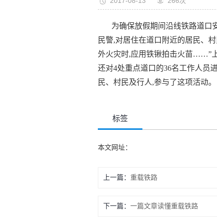
2017-08-13
266次
为确保放假期间沿线铁路道口安
民警,对居住在道口附近的居民、村
外火灾时,应用铁锹拍击火苗……”
还对4处重点道口的36名工作人员
民、村民及行人,参与了这项活动。
标签
本文网址：
上一篇：
重载铁路
下一篇：
一篇文章读懂重载铁路