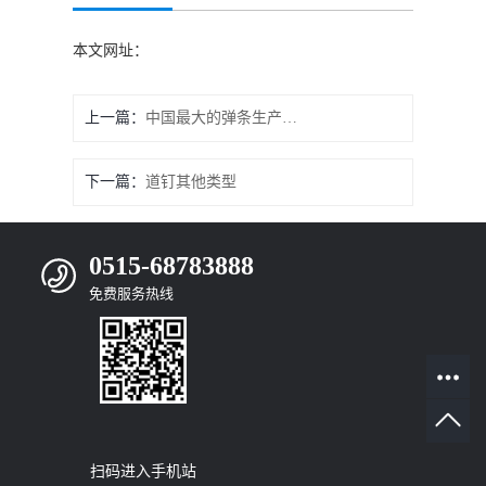
本文网址：
上一篇：
中国最大的弹条生产基地
下一篇：
道钉其他类型
0515-68783888
免费服务热线
扫码进入手机站