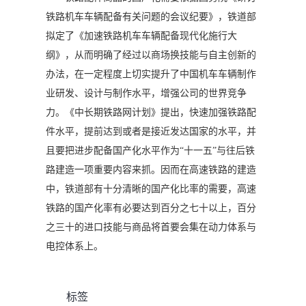
铁路机车车辆配备有关问题的会议纪要》，铁道部
拟定了《加速铁路机车车辆配备现代化施行大
纲》，从而明确了经过以商场换技能与自主创新的
办法，在一定程度上切实提升了中国机车车辆制作
业研发、设计与制作水平，增强公司的世界竞争
力。《中长期铁路网计划》提出，快速加强铁路配
件水平，提前达到或者是接近发达国家的水平，并
且要把进步配备国产化水平作为“十一五”与往后铁
路建造一项重要内容来抓。因而在高速铁路的建造
中，铁道部有十分清晰的国产化比率的需要，高速
铁路的国产化率有必要达到百分之七十以上，百分
之三十的进口技能与商品将首要会集在动力体系与
电控体系上。
标签