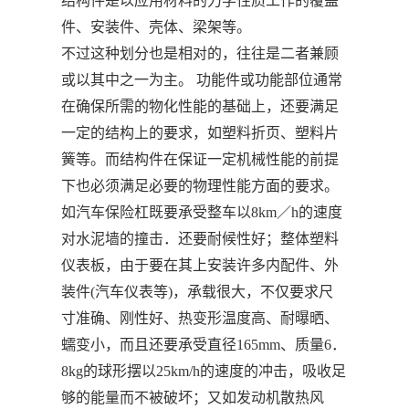
结构件是以应用材料的力学性质工作的覆盖
件、安装件、壳体、梁架等。
不过这种划分也是相对的，往往是二者兼顾
或以其中之一为主。 功能件或功能部位通常
在确保所需的物化性能的基础上，还要满足
一定的结构上的要求，如塑料折页、塑料片
簧等。而结构件在保证一定机械性能的前提
下也必须满足必要的物理性能方面的要求。
如汽车保险杠既要承受整车以8km／h的速度
对水泥墙的撞击．还要耐候性好；整体塑料
仪表板，由于要在其上安装许多内配件、外
装件(汽车仪表等)，承载很大，不仅要求尺
寸准确、刚性好、热变形温度高、耐曝晒、
蠕变小，而且还要承受直径165mm、质量6．
8kg的球形摆以25km/h的速度的冲击，吸收足
够的能量而不被破坏；又如发动机散热风