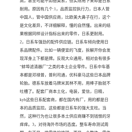
高，甚至可能不如德美系，但实际用下来却是日系
耐用。原因有几个:1，品质监控执行力，日本人管
中国人，管中国供应商，比欧美大鼻子在行，这个
是文化差异，不详细解释，懂的自然懂。出来的结
果根据同样设计指标出来的零件，日系更耐用。
2，日系车强劲的配件供应链。日系车倾向使用日
系品牌配件。比如一辆便宜的飞度，拆解开你会发
现浑身上下都是牌。反观大众通用，相对会有很多
“蚌埠滤清器厂”之类的本土企业零件。日系中车基
本都是邓禄普，普利司通，优科豪马这些日本品牌
轮胎。德系车放着马牌米其林不用，用棒子胎就不
吐槽了。配套厂商本土化，电装，爱信，日精，
kyb这些日系配套商，都在国内有厂，用的都是日
本的品质监控。这些都是日系车的强大支柱。当
然，这种行为也让很多本土供应商赚不到钱恨的牙
痒痒。3，对待海外市场的态度。整车寿命测试周