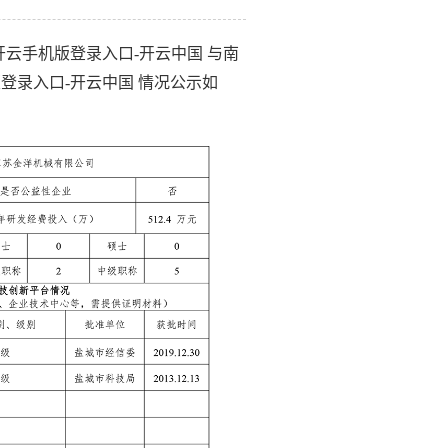
云手机版登录入口-开云中国 与南
登录入口-开云中国 情况公示如