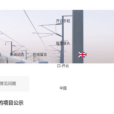
开云手机
版登录入
质
新闻动态
在线留言
口-开云
常见问题
中国
的项目公示