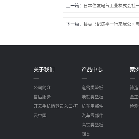
上一篇：
日本住友电气工业株式会社
下一篇：
县委书记陈平一行来我公司
关于我们
产品中心
案
公司简介
道岔类垫板
铸造
售后服务
地铁类垫板
金工
开云手机版登录入口-开
机车用部件
检测
云中国
汽车零部件
高铁类垫板
阀类