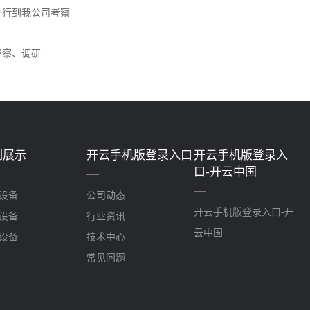
一行到我公司考察
考察、调研
例展示
开云手机版登录入口
开云手机版登录入
口-开云中国
设备
公司动态
开云手机版登录入口-开
设备
行业资讯
云中国
设备
技术中心
常见问题