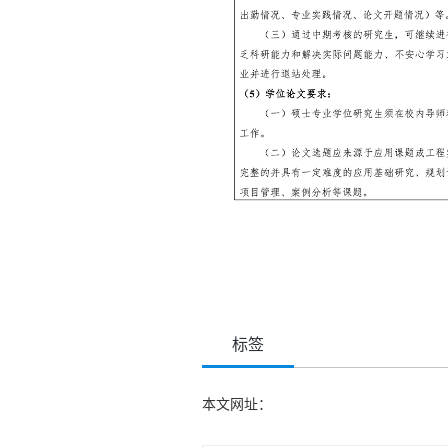
标签
本文网址：