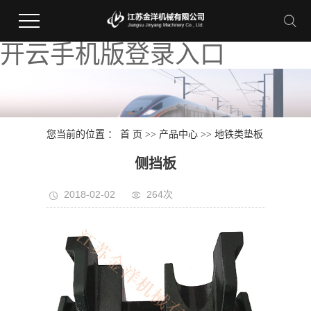
开云手机版登录入口
您当前的位置 ：
首 页
>>
产品中心
>>
地铁类垫板
侧挡板
2018-02-02
264次