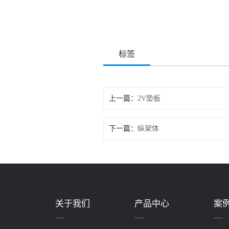
标签
上一篇：
2V垫板
下一篇：
纵架体
关于我们
产品中心
案