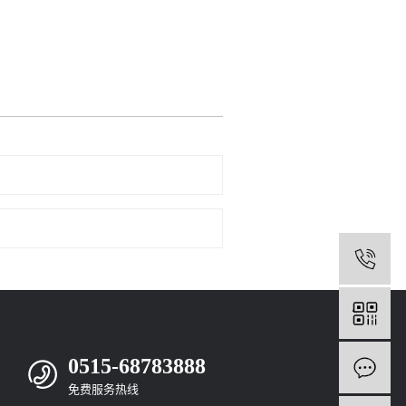
0
0515-68783888
免费服务热线