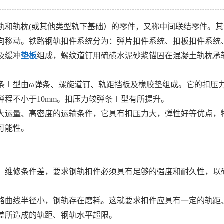
轨和轨枕(或其他类型轨下基础）的零件，又称中间联结零件。
向移动。铁路钢轨扣件系统分为：弹片扣件系统、扣板扣件系统
及缓冲
垫板
组成，螺纹道钉用硫磺水泥砂浆锚固在混凝土轨枕承
条Ⅰ型由ω弹条、螺旋道钉、轨距挡板及橡胶垫组成。它的扣压
程不小于10mm。扣压力较弹条Ⅰ型有所提升。
大运量、高密度的运输条件，它具有扣压力大，弹性好等优点，
可能性。
、维修条件差，要求钢轨扣件必须具有足够的强度和耐久性，以
路曲线半径小，钢轨存在磨耗。这就要求扣件应具有一定的轨距
差所造成的轨距、钢轨水平超限。