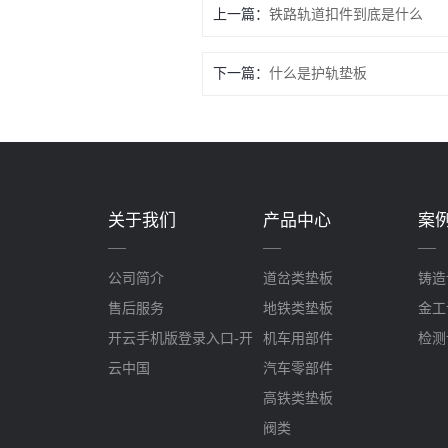
上一篇：
铁路轨道扣件到底是什么
下一篇：
什么是护轨垫板
关于我们
产品中心
案
公司简介
道岔类垫板
铸造
售后服务
地铁类垫板
金工
开云手机版登录入口-开
机车用部件
检测
云中国
汽车零部件
高铁类垫板
阀类