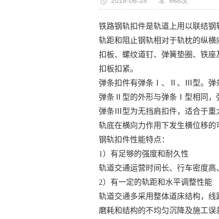
2018-06-28
668次
铁路钢轨扣件是轨道上用以联结钢
轨距和阻止钢轨相对于轨枕的纵横
扣板、螺纹道钉、弹簧垫圈、铁座
扣板扣紧。
弹条扣件有弹条Ⅰ、Ⅱ、Ⅲ型。弹
弹条Ⅱ型的外形与弹条Ⅰ型相同，弹
弹条Ⅲ型为无挡肩扣件，适合于重
轨底在横向力作用下发生横位移的
钢轨扣件性能特点：
1）有足够的强度和耐久性
轨道交通运营时间长、行车密度高
2）有一定的轨距和水平调整性能
轨道交通多采用整体道床结构，线
磨耗和结构的不均匀沉降及施工误