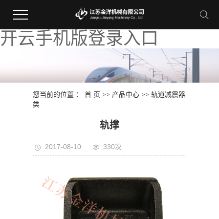
开云手机版登录入口
您当前的位置 ：
首 页
>>
产品中心
>>
轨道减震器
类
轨撑
2017-08-10
330次