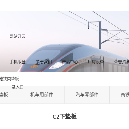
网站开云
手机版登
关于我们
产品中心
厂房设备
荣誉资
地铁类垫板
录入口
垫板
机车用部件
汽车零部件
高
C2下垫板