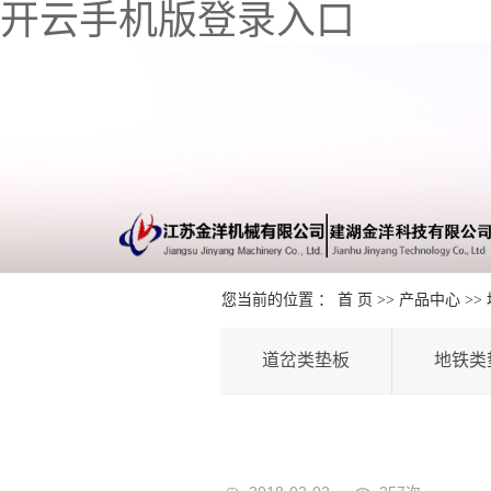
开云手机版登录入口
您当前的位置 ：
首 页
>>
产品中心
>>
道岔类垫板
地铁类