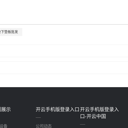
2下垫板批发
例展示
开云手机版登录入口
开云手机版登录入
口-开云中国
设备
公司动态