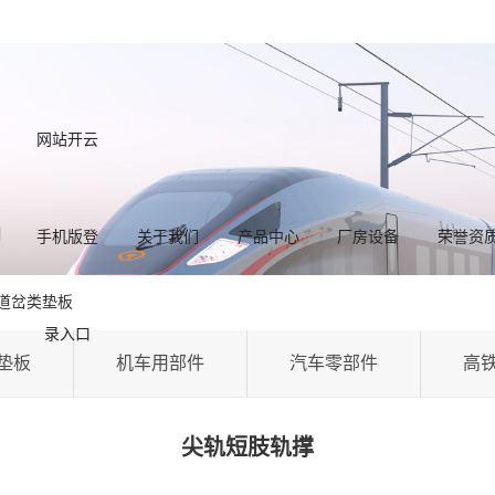
网站开云
手机版登
关于我们
产品中心
厂房设备
荣誉资
道岔类垫板
录入口
垫板
机车用部件
汽车零部件
高
尖轨短肢轨撑