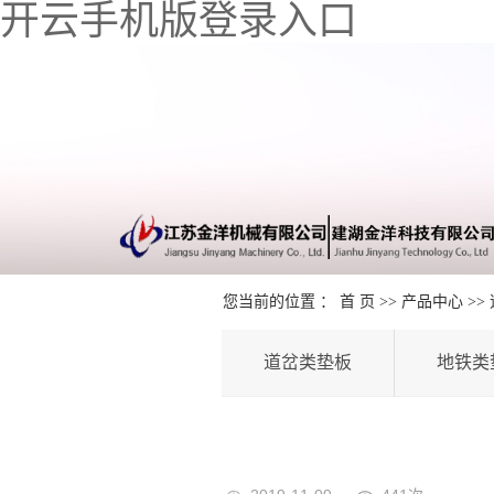
开云手机版登录入口
您当前的位置 ：
首 页
>>
产品中心
>>
道岔类垫板
地铁类