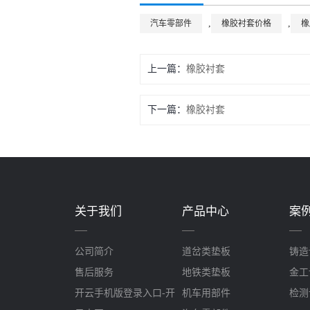
,
,
汽车零部件
橡胶衬套价格
橡
上一篇：
橡胶衬套
下一篇：
橡胶衬套
关于我们
产品中心
案
公司简介
道岔类垫板
铸造
售后服务
地铁类垫板
金工
开云手机版登录入口-开
机车用部件
检测