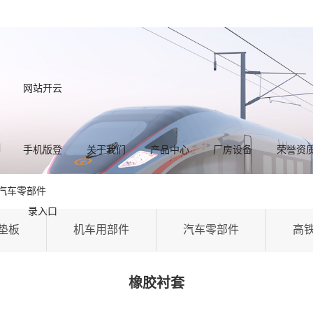
网站开云
手机版登
关于我们
产品中心
厂房设备
荣誉资
汽车零部件
录入口
垫板
机车用部件
汽车零部件
高
橡胶衬套