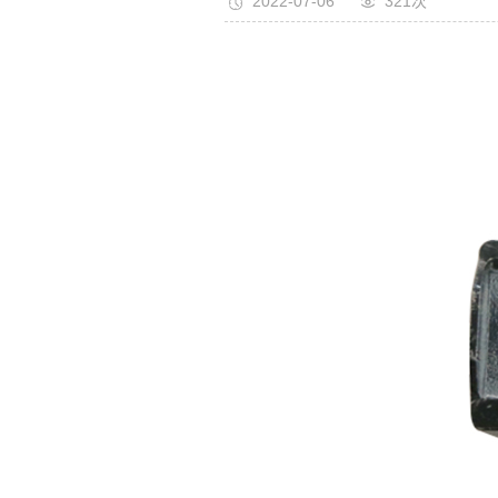
2022-07-06
321次