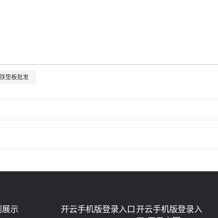
铁垫板批发
例展示
开云手机版登录入口
开云手机版登录入