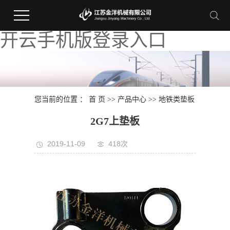
开云手机版登录入口
您当前的位置 ：
首 页
>>
产品中心
>>
地铁类垫板
2G7上垫板
2019-11-09
418次