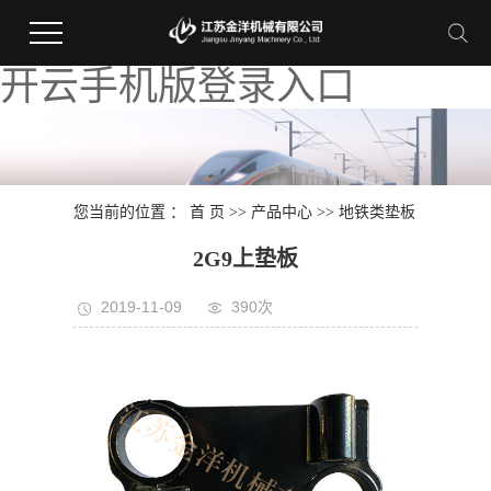
开云手机版登录入口
您当前的位置 ：
首 页
>>
产品中心
>>
地铁类垫板
2G9上垫板
2019-11-09
390次