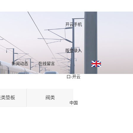
开云手机
版登录入
质
新闻动态
在线留言
口-开云
铁类垫板
阀类
中国