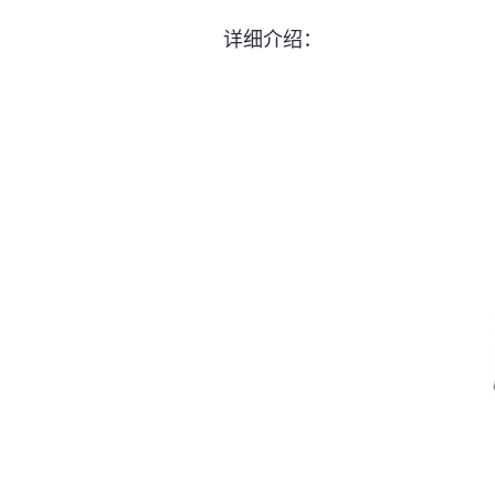
详细介绍：