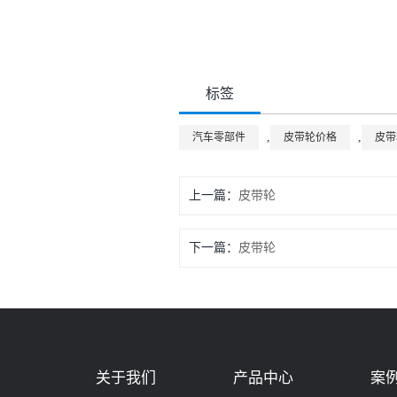
标签
,
,
汽车零部件
皮带轮价格
皮带
上一篇：
皮带轮
下一篇：
皮带轮
关于我们
产品中心
案