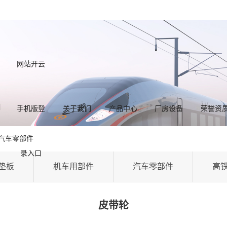
网站开云
手机版登
关于我们
产品中心
厂房设备
荣誉资
汽车零部件
录入口
垫板
机车用部件
汽车零部件
高
皮带轮